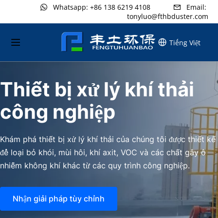
 Whatsapp: +86 138 6219 4108
 ..........
 Email: 
  
   
tonyluo@fthbduster.com
Tiếng Việt
Thiết bị xử lý khí thải 
công nghiệp
Khám phá thiết bị xử lý khí thải của chúng tôi được thiết kế 
để loại bỏ khói, mùi hôi, khí axit, VOC và các chất gây ô 
nhiễm không khí khác từ các quy trình công nghiệp.
Nhận giải pháp tùy chỉnh